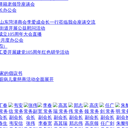
泽籍老领导座谈会
长办公会
市山东菏泽商会李爱成会长一行莅临我会座谈交流
路街道开展公益慰问活动
立105周年大会直播
暨月度办公会
四）
委开展建党105周年红色研学活动
业家的倡议书
心脏病儿童慈善活动全面展开
春生
韦安信
张伟
李春宽
高其瑞
郑志伟
高庆领
任广剑
朱黎