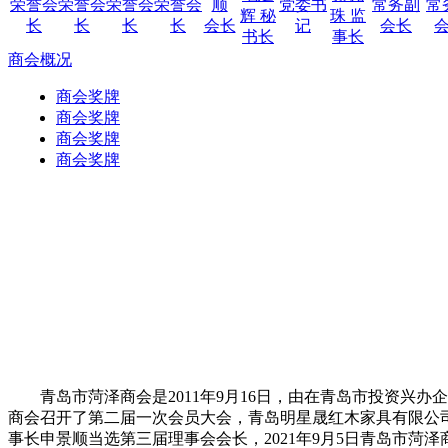
荣誉会
荣誉会
荣誉会
荣誉会
顺
党委书
常务副
常
辉 秘
珠 监
长
长
长
长
会长
记
会长
书长
事长
商会概况
青岛市菏泽商会是2011年9月16日，由在青岛市投资兴
商会召开了第二届一次会员大会，青岛明星晟红木家具有限公司
事长申景顺当选第三届理事会会长，2021年9月5日青岛市