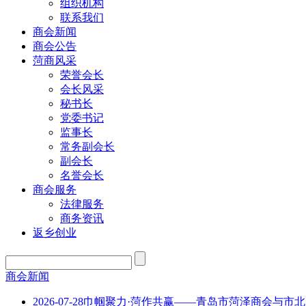
组织机构
联系我们
商会新闻
商会公告
菏商风采
荣誉会长
会长风采
秘书长
党委书记
监事长
常务副会长
副会长
名誉会长
商会服务
法律服务
商务资讯
返乡创业
商会新闻
2026-07-28
巾帼聚力·菏作共赢——青岛市菏泽商会与市