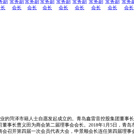
务副
常务副
常务副
常务副
常务副
常务副
常务副
常务副
常务
会长
会长
会长
会长
会长
会长
会长
会长
会长
办企业的菏泽市籍人士自愿发起成立的。青岛鑫雷音控股集团董事长李
董事长曹义田为商会第二届理事会会长。2018年1月5日，青
菏泽商会召开第四届一次会员代表大会，申景顺会长连任第四届理