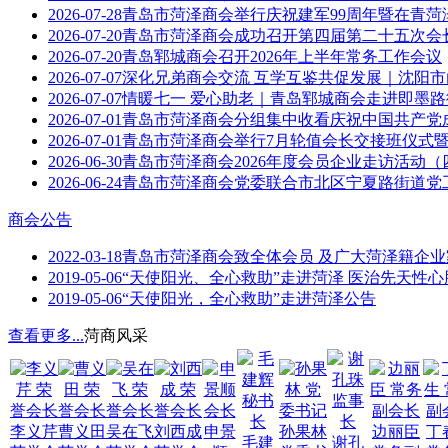
2026-07-28
青岛市菏泽商会举行庆祝建军99周年暨在青菏
2026-07-20
青岛市菏泽商会成功召开第四届第二十五次会
2026-07-20
青岛郓城商会召开2026年上半年常务工作会议
2026-07-07
深化兄弟商会交流 互学互鉴共促发展｜沈阳
2026-07-07
情暖七一 爱心助老｜青岛郓城商会走进即墨
2026-07-01
青岛市菏泽商会分组集中收看庆祝中国共产党成
2026-07-01
青岛市菏泽商会举行7月轮值会长交接班仪式
2026-06-30
青岛市菏泽商会2026年度会员企业走访活动（
2026-06-24
青岛市菏泽商会党委联合市北区宁夏路街道党工
商会公告
2022-03-18
青岛市菏泽商会致全体会员 及广大菏泽籍企
2019-05-06
“天使阳光、全心救助”走进菏泽 医治先天性
2019-05-06
“天使阳光，全心救助”走进菏泽公告
查看更多...
菏商风采
李义芹
曹义田
吴在飞
刘西成
申景
孙果林
边丽臣
丁
毛建
谢孔