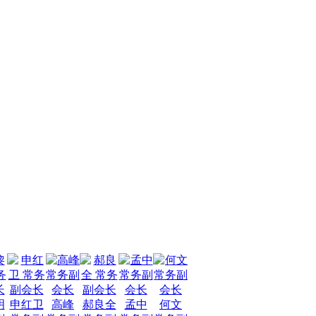
明
申红卫
高峰
郝良全
孟中
何文