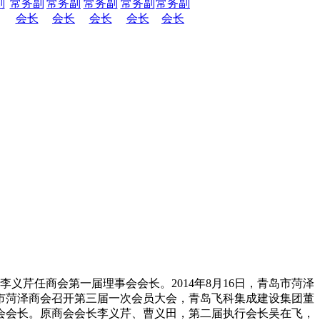
副
常务副
常务副
常务副
常务副
常务副
会长
会长
会长
会长
会长
义芹任商会第一届理事会会长。2014年8月16日，青岛市菏泽
岛市菏泽商会召开第三届一次会员大会，青岛飞科集成建设集团董
事会会长。原商会会长李义芹、曹义田，第二届执行会长吴在飞，