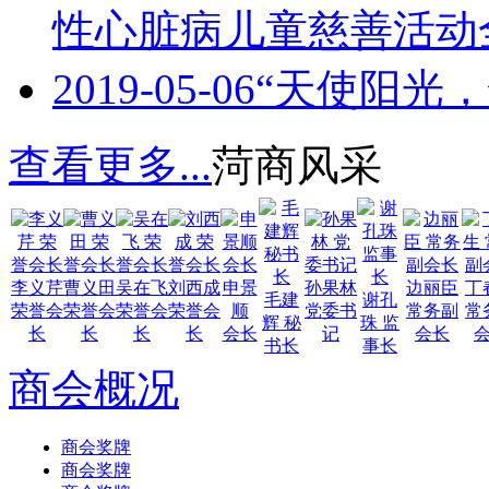
性心脏病儿童慈善活动
2019-05-06
“天使阳光
查看更多...
菏商风采
李义芹
曹义田
吴在飞
刘西成
申景
孙果林
边丽臣
丁
毛建
谢孔
荣誉会
荣誉会
荣誉会
荣誉会
顺
党委书
常务副
常
辉 秘
珠 监
长
长
长
长
会长
记
会长
书长
事长
商会概况