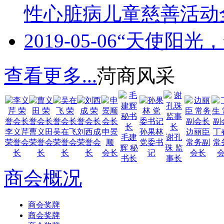
性心脏病儿童慈善活动
2019-05-06
“天使阳光
查看更多...
菏商风采
李义芹
曹义田
吴在飞
刘西成
申景
孙果林
边丽臣
丁
毛建
谢孔
荣誉会
荣誉会
荣誉会
荣誉会
顺
党委书
常务副
常
辉 秘
珠 监
长
长
长
长
会长
记
会长
书长
事长
商会概况