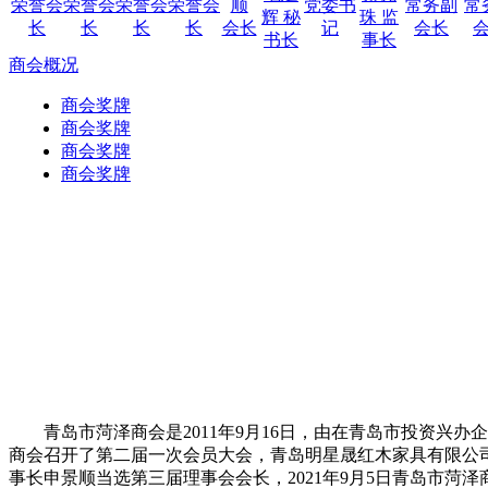
荣誉会
荣誉会
荣誉会
荣誉会
顺
党委书
常务副
常
辉 秘
珠 监
长
长
长
长
会长
记
会长
书长
事长
商会概况
青岛市菏泽商会是2011年9月16日，由在青岛市投资兴
商会召开了第二届一次会员大会，青岛明星晟红木家具有限公司
事长申景顺当选第三届理事会会长，2021年9月5日青岛市