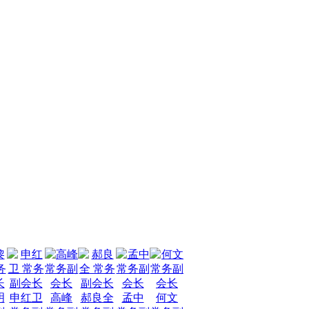
明
申红卫
高峰
郝良全
孟中
何文