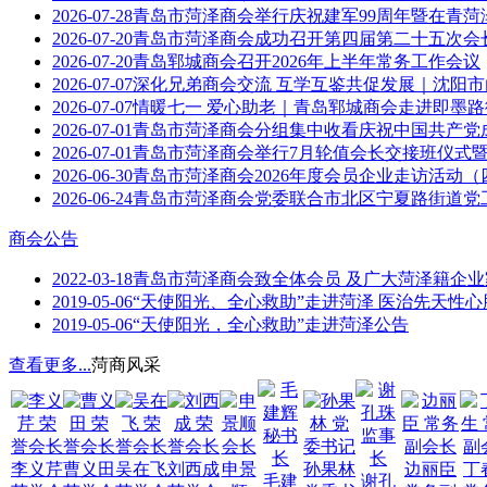
2026-07-28
青岛市菏泽商会举行庆祝建军99周年暨在青菏
2026-07-20
青岛市菏泽商会成功召开第四届第二十五次会
2026-07-20
青岛郓城商会召开2026年上半年常务工作会议
2026-07-07
深化兄弟商会交流 互学互鉴共促发展｜沈阳
2026-07-07
情暖七一 爱心助老｜青岛郓城商会走进即墨
2026-07-01
青岛市菏泽商会分组集中收看庆祝中国共产党成
2026-07-01
青岛市菏泽商会举行7月轮值会长交接班仪式
2026-06-30
青岛市菏泽商会2026年度会员企业走访活动（
2026-06-24
青岛市菏泽商会党委联合市北区宁夏路街道党工
商会公告
2022-03-18
青岛市菏泽商会致全体会员 及广大菏泽籍企
2019-05-06
“天使阳光、全心救助”走进菏泽 医治先天性
2019-05-06
“天使阳光，全心救助”走进菏泽公告
查看更多...
菏商风采
李义芹
曹义田
吴在飞
刘西成
申景
孙果林
边丽臣
丁
毛建
谢孔