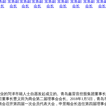
务副
常务副
常务副
常务副
常务副
常务副
常务副
常务副
常务
会长
会长
会长
会长
会长
会长
会长
会长
会长
办企业的菏泽市籍人士自愿发起成立的。青岛鑫雷音控股集团董事长李
董事长曹义田为商会第二届理事会会长。2018年1月5日，青
菏泽商会召开第四届一次会员代表大会，申景顺会长连任第四届理