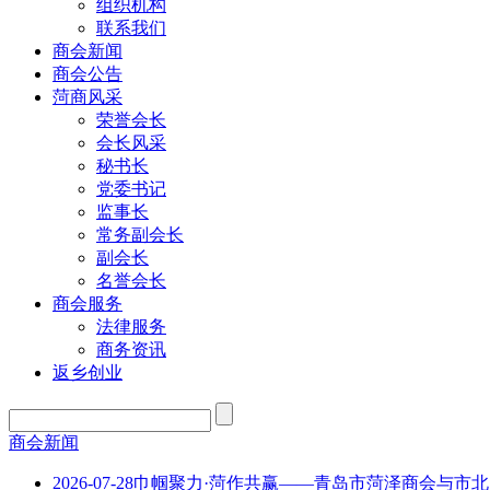
组织机构
联系我们
商会新闻
商会公告
菏商风采
荣誉会长
会长风采
秘书长
党委书记
监事长
常务副会长
副会长
名誉会长
商会服务
法律服务
商务资讯
返乡创业
商会新闻
2026-07-28
巾帼聚力·菏作共赢——青岛市菏泽商会与市