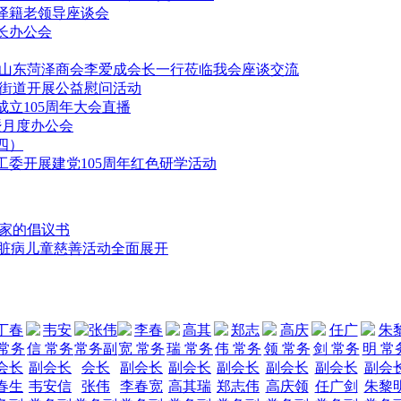
泽籍老领导座谈会
长办公会
市山东菏泽商会李爱成会长一行莅临我会座谈交流
路街道开展公益慰问活动
立105周年大会直播
暨月度办公会
四）
委开展建党105周年红色研学活动
业家的倡议书
心脏病儿童慈善活动全面展开
春生
韦安信
张伟
李春宽
高其瑞
郑志伟
高庆领
任广剑
朱黎