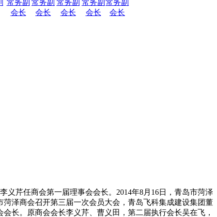
副
常务副
常务副
常务副
常务副
常务副
会长
会长
会长
会长
会长
义芹任商会第一届理事会会长。2014年8月16日，青岛市菏泽
岛市菏泽商会召开第三届一次会员大会，青岛飞科集成建设集团董
事会会长。原商会会长李义芹、曹义田，第二届执行会长吴在飞，